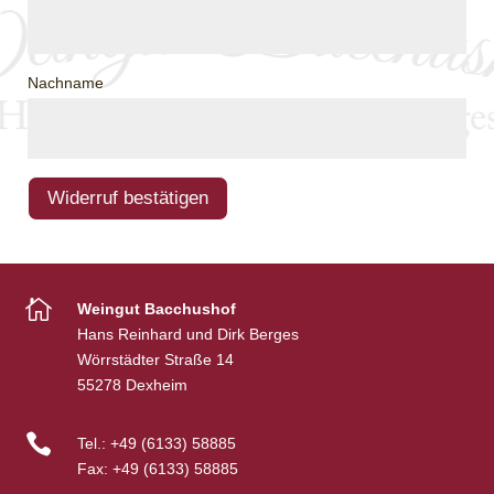
-
M
a
Nachname
i
l
(
w
Widerruf bestätigen
i
e
d

Weingut Bacchushof
e
Hans Reinhard und Dirk Berges
r
Wörrstädter Straße 14
h
55278 Dexheim
o
l

Tel.:
+49 (6133) 58885
e
Fax:
+49 (6133) 58885