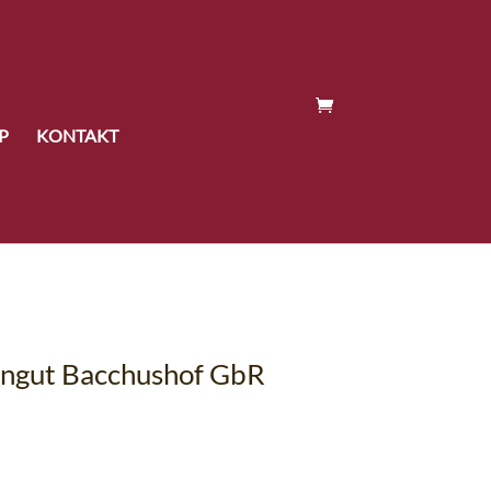
P
KONTAKT
ingut Bacchushof GbR