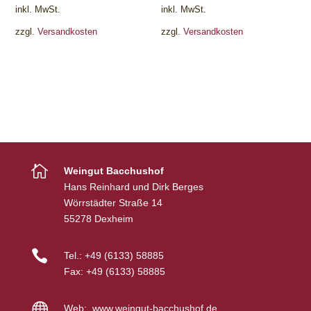
inkl. MwSt.
inkl. MwSt.
zzgl.
Versandkosten
zzgl.
Versandkosten

Weingut Bacchushof
Hans Reinhard und Dirk Berges
Wörrstädter Straße 14
55278 Dexheim

Tel.:
+49 (6133) 58885
Fax:
+49 (6133) 58885

Web:
www.weingut-bacchushof.de