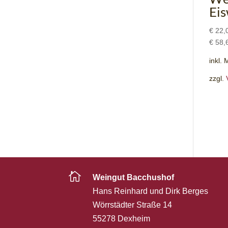
Ei
€
22,
€
58,
inkl.
zzgl.

Weingut Bacchushof
Hans Reinhard und Dirk Berges
Wörrstädter Straße 14
55278 Dexheim