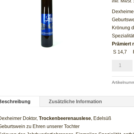
inkl. MwSt.
Dexheimer
Geburtswe
Krönung d
Spezialität
Prämiert 
S 14,7 R
2018
ORTEGA
"LEA"
Artikelnum
Menge
Beschreibung
Zusätzliche Information
Dexheimer Doktor,
Trockenbeerenauslese
, Edelsüß
Geburtswein zu Ehren unserer Tochter