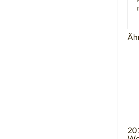
Äh
20
We