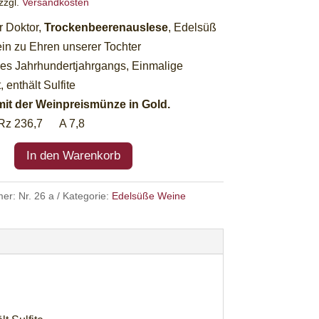
zzgl.
Versandkosten
 Doktor,
Trockenbeerenauslese
, Edelsüß
in zu Ehren unserer Tochter
es Jahrhundertjahrgangs, Einmalige
, enthält Sulfite
mit der Weinpreismünze in Gold.
z 236,7 A 7,8
In den Warenkorb
mer:
Nr. 26 a
Kategorie:
Edelsüße Weine