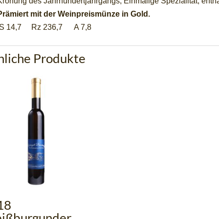
Krönung des Jahrhundertjahrgangs, Einmalige Spezialität, enthäl
Prämiert mit der Weinpreismünze in Gold.
S 14,7 Rz 236,7 A 7,8
nliche Produkte
18
ißburgunder