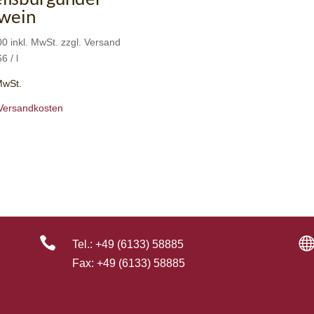
swein
00
inkl. MwSt. zzgl. Versand
66
/
l
 MwSt.
Versandkosten

Tel.:
+49 (6133) 58885
Fax:
+49 (6133) 58885