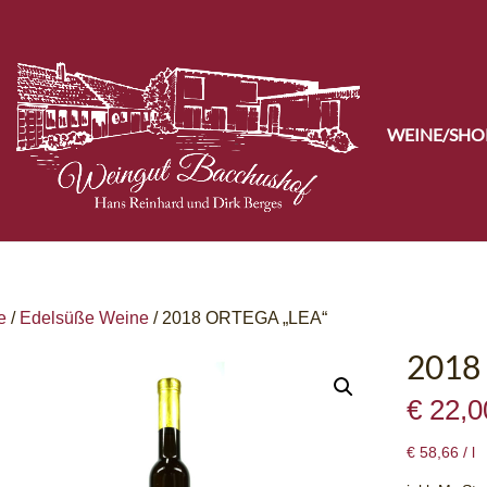
WEINE/SHO
e
/
Edelsüße Weine
/ 2018 ORTEGA „LEA“
2018
€
22,0
€
58,66
/
l