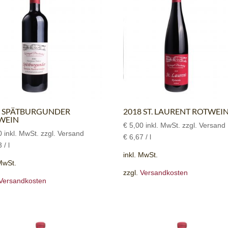
0 SPÄTBURGUNDER
2018 ST. LAURENT ROTWEI
WEIN
€
5,00
inkl. MwSt. zzgl. Versand
0
inkl. MwSt. zzgl. Versand
€
6,67
/
l
3
/
l
inkl. MwSt.
 MwSt.
zzgl.
Versandkosten
Versandkosten