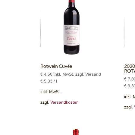
Rotwein Cuvée
202
ROT
€
4,50
inkl. MwSt. zzgl. Versand
€
7,0
€
5,33
/
l
€
9,3
inkl. MwSt.
inkl.
zzgl.
Versandkosten
zzgl.