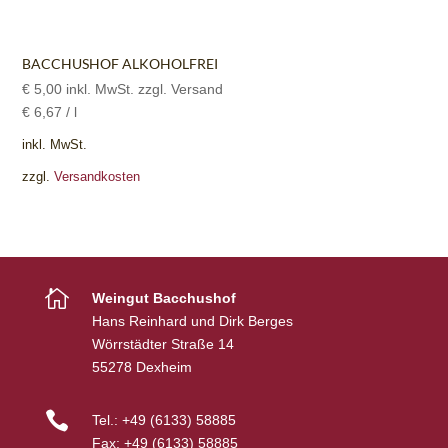
BACCHUSHOF ALKOHOLFREI
€
5,00
inkl. MwSt. zzgl. Versand
€
6,67
/
l
inkl. MwSt.
zzgl.
Versandkosten

Weingut Bacchushof
Hans Reinhard und Dirk Berges
Wörrstädter Straße 14
55278 Dexheim

Tel.:
+49 (6133) 58885
Fax:
+49 (6133) 58885