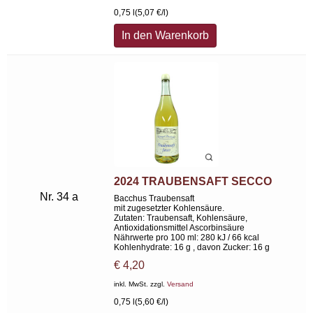
0,75 l
(5,07 €/l)
In den Warenkorb
2024 TRAUBENSAFT SECCO
Nr. 34 a
Bacchus Traubensaft
mit zugesetzter Kohlensäure.
Zutaten: Traubensaft, Kohlensäure,
Antioxidationsmittel Ascorbinsäure
Nährwerte pro 100 ml: 280 kJ / 66 kcal
Kohlenhydrate: 16 g , davon Zucker: 16 g
€
4,20
inkl. MwSt. zzgl.
Versand
0,75 l
(5,60 €/l)