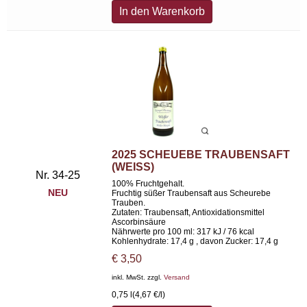
In den Warenkorb
2025 SCHEUEBE TRAUBENSAFT
(WEISS)
Nr. 34-25
100% Fruchtgehalt.
NEU
Fruchtig süßer Traubensaft aus Scheurebe
Trauben.
Zutaten: Traubensaft, Antioxidationsmittel
Ascorbinsäure
Nährwerte pro 100 ml: 317 kJ / 76 kcal
Kohlenhydrate: 17,4 g , davon Zucker: 17,4 g
€
3,50
inkl. MwSt. zzgl.
Versand
0,75 l
(4,67 €/l)