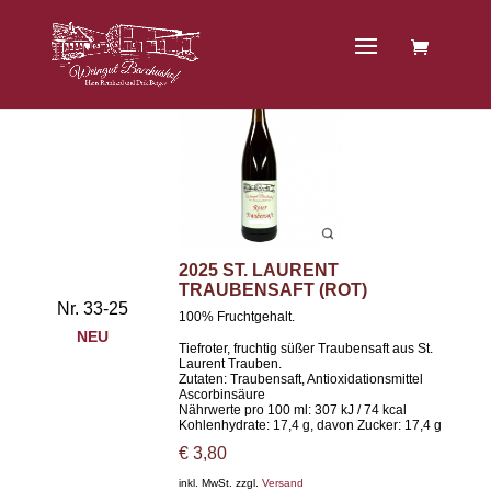
Traubensaft
2025 ST. LAURENT
TRAUBENSAFT (ROT)
Nr. 33-25
100% Fruchtgehalt.
NEU
Tiefroter, fruchtig süßer Traubensaft aus St.
Laurent Trauben.
Zutaten: Traubensaft, Antioxidationsmittel
Ascorbinsäure
Nährwerte pro 100 ml: 307 kJ / 74 kcal
Kohlenhydrate: 17,4 g, davon Zucker: 17,4 g
€
3,80
inkl. MwSt. zzgl.
Versand