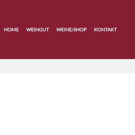
HOME
WEINGUT
WEINE/SHOP
KONTAKT
ACCHUSHOF ALKOHOLFREI
talkoholisierter Wein mit Kohlensäure versetzt, enthält Sulfite